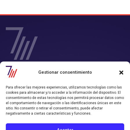
SIETE Y MEDIA - Agencia de Marketing Digital en
Gestionar consentimiento
Chile
Contamos con un completo servicio de Marketing Digital en Chile con
Para ofrecer las mejores experiencias, utilizamos tecnologías como las
el que consigues tiempo y rentabilidad.
cookies para almacenar y/o acceder a la información del dispositivo. El
Nos convertimos en tu departamento de Marketing Online, y
consentimiento de estas tecnologías nos permitirá procesar datos como
trabajamos alineados con los objetivos de ventas que hayas definido.
el comportamiento de navegación o las identificaciones únicas en este
sitio. No consentir o retirar el consentimiento, puede afectar
Política de Privacidad
Política de Cookies
negativamente a ciertas características y funciones.
CONTACTO AGENCIA
Aceptar