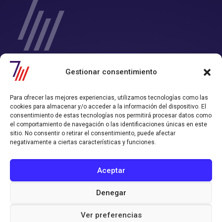
SIETE Y MEDIA - Agencia de Marketing Digital en
Gestionar consentimiento
Chile
Contamos con un completo servicio de Marketing Digital en Chile con
Para ofrecer las mejores experiencias, utilizamos tecnologías como las
el que consigues tiempo y rentabilidad.
cookies para almacenar y/o acceder a la información del dispositivo. El
Nos convertimos en tu departamento de Marketing Online, y
consentimiento de estas tecnologías nos permitirá procesar datos como
trabajamos alineados con los objetivos de ventas que hayas definido.
el comportamiento de navegación o las identificaciones únicas en este
sitio. No consentir o retirar el consentimiento, puede afectar
Política de Privacidad
Política de Cookies
negativamente a ciertas características y funciones.
CONTACTO AGENCIA
Aceptar
contacto@sieteymedia.cl
Denegar
Síguenos en nuestras redes!
Ver preferencias