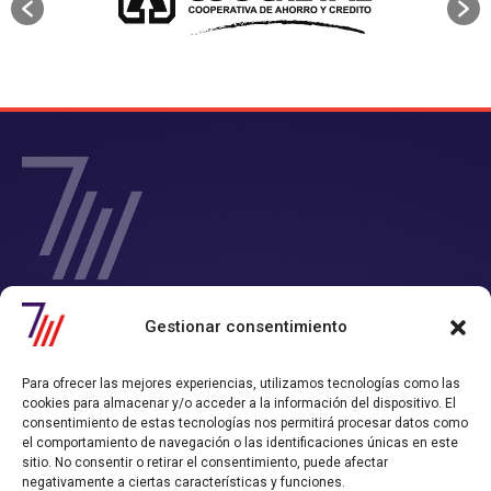
SIETE Y MEDIA - Agencia de Marketing Digital en
Gestionar consentimiento
Chile
Contamos con un completo servicio de Marketing Digital en Chile con
Para ofrecer las mejores experiencias, utilizamos tecnologías como las
el que consigues tiempo y rentabilidad.
cookies para almacenar y/o acceder a la información del dispositivo. El
Nos convertimos en tu departamento de Marketing Online, y
consentimiento de estas tecnologías nos permitirá procesar datos como
trabajamos alineados con los objetivos de ventas que hayas definido.
el comportamiento de navegación o las identificaciones únicas en este
sitio. No consentir o retirar el consentimiento, puede afectar
Política de Privacidad
Política de Cookies
negativamente a ciertas características y funciones.