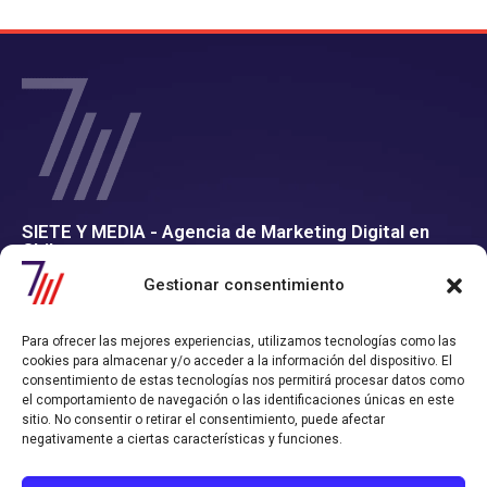
SIETE Y MEDIA - Agencia de Marketing Digital en
Chile
Gestionar consentimiento
Contamos con un completo servicio de Marketing Digital en Chile con
el que consigues tiempo y rentabilidad.
Nos convertimos en tu departamento de Marketing Online, y
Para ofrecer las mejores experiencias, utilizamos tecnologías como las
trabajamos alineados con los objetivos de ventas que hayas definido.
cookies para almacenar y/o acceder a la información del dispositivo. El
consentimiento de estas tecnologías nos permitirá procesar datos como
Política de Privacidad
Política de Cookies
el comportamiento de navegación o las identificaciones únicas en este
sitio. No consentir o retirar el consentimiento, puede afectar
negativamente a ciertas características y funciones.
CONTACTO AGENCIA