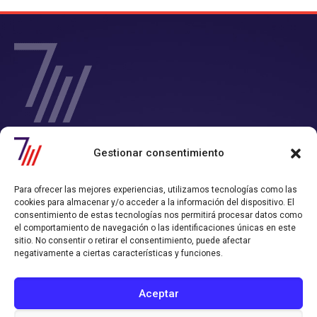
SIETE Y MEDIA - Agencia de Marketing Digital en
Gestionar consentimiento
Chile
Contamos con un completo servicio de Marketing Digital en Chile con
Para ofrecer las mejores experiencias, utilizamos tecnologías como las
el que consigues tiempo y rentabilidad.
cookies para almacenar y/o acceder a la información del dispositivo. El
Nos convertimos en tu departamento de Marketing Online, y
consentimiento de estas tecnologías nos permitirá procesar datos como
trabajamos alineados con los objetivos de ventas que hayas definido.
el comportamiento de navegación o las identificaciones únicas en este
sitio. No consentir o retirar el consentimiento, puede afectar
Política de Privacidad
Política de Cookies
negativamente a ciertas características y funciones.
CONTACTO AGENCIA
Aceptar
contacto@sieteymedia.cl