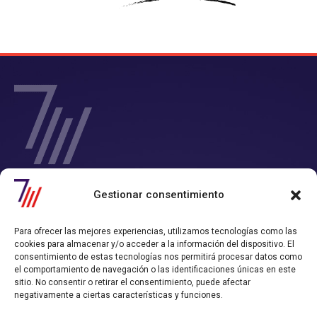
SIETE Y MEDIA - Agencia de Marketing Digital en
Gestionar consentimiento
Chile
Contamos con un completo servicio de Marketing Digital en Chile con
Para ofrecer las mejores experiencias, utilizamos tecnologías como las
el que consigues tiempo y rentabilidad.
cookies para almacenar y/o acceder a la información del dispositivo. El
Nos convertimos en tu departamento de Marketing Online, y
consentimiento de estas tecnologías nos permitirá procesar datos como
trabajamos alineados con los objetivos de ventas que hayas definido.
el comportamiento de navegación o las identificaciones únicas en este
sitio. No consentir o retirar el consentimiento, puede afectar
Política de Privacidad
Política de Cookies
negativamente a ciertas características y funciones.