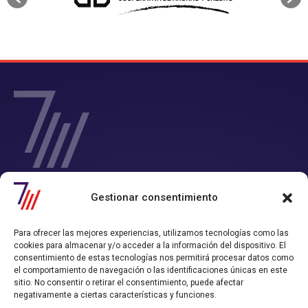
SIETE Y MEDIA - Agencia de Marketing Digital en
Gestionar consentimiento
Chile
Contamos con un completo servicio de Marketing Digital en Chile con
Para ofrecer las mejores experiencias, utilizamos tecnologías como las
el que consigues tiempo y rentabilidad.
cookies para almacenar y/o acceder a la información del dispositivo. El
Nos convertimos en tu departamento de Marketing Online, y
consentimiento de estas tecnologías nos permitirá procesar datos como
trabajamos alineados con los objetivos de ventas que hayas definido.
el comportamiento de navegación o las identificaciones únicas en este
sitio. No consentir o retirar el consentimiento, puede afectar
Política de Privacidad
Política de Cookies
negativamente a ciertas características y funciones.