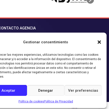
CONTACTO AGENCIA
contacto@sieteymedia.cl
Gestionar consentimiento
íguenos en nuestras redes!
recer las mejores experiencias, utilizamos tecnologías como las cookies
macenar y/o acceder a la información del dispositivo. El consentimiento de
ecnologías nos permitirá procesar datos como el comportamiento de
ión o las identificaciones únicas en este sitio. No consentir o retirar el
imiento, puede afectar negativamente a ciertas características y
es.
, Campañas en Facebook, Instagram y Google Adwords. Desarrollamos
Aceptar
Denegar
Ver preferencias
cas dentales, concesionarios, automotoras, entre otras. Nuestras páginas
an Agencia de Manejo de Redes Sociales. Te invitamos a conocer todos
Política de cookies
Política de Privacidad
EN