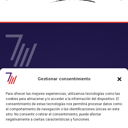
SIETE Y MEDIA - Agencia de Marketing Digital en
Gestionar consentimiento
Chile
Contamos con un completo servicio de Marketing Digital en Chile con
Para ofrecer las mejores experiencias, utilizamos tecnologías como las
el que consigues tiempo y rentabilidad.
cookies para almacenar y/o acceder a la información del dispositivo. El
Nos convertimos en tu departamento de Marketing Online, y
consentimiento de estas tecnologías nos permitirá procesar datos como
trabajamos alineados con los objetivos de ventas que hayas definido.
el comportamiento de navegación o las identificaciones únicas en este
sitio. No consentir o retirar el consentimiento, puede afectar
Política de Privacidad
Política de Cookies
negativamente a ciertas características y funciones.