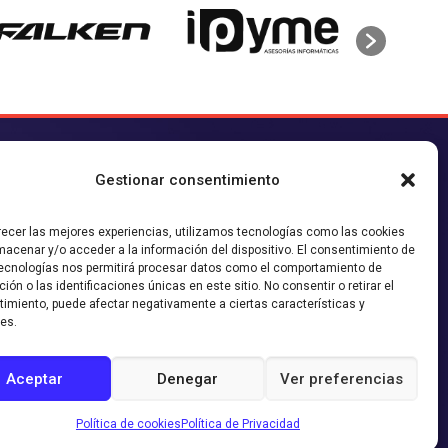
CONTACTO AGENCIA
Gestionar consentimiento
contacto@sieteymedia.cl
recer las mejores experiencias, utilizamos tecnologías como las cookies
íguenos en nuestras redes!
macenar y/o acceder a la información del dispositivo. El consentimiento de
ecnologías nos permitirá procesar datos como el comportamiento de
ión o las identificaciones únicas en este sitio. No consentir o retirar el
imiento, puede afectar negativamente a ciertas características y
es.
Aceptar
Denegar
Ver preferencias
, Campañas en Facebook, Instagram y Google Adwords. Desarrollamos
cas dentales, concesionarios, automotoras, entre otras. Nuestras páginas
Política de cookies
Política de Privacidad
an Agencia de Manejo de Redes Sociales. Te invitamos a conocer todos
EN