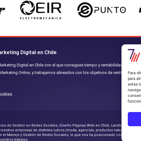
keting Digital en Chile
keting Digital en Chile con el que consigues tiempo y rentabilidad.
arketing Online, y trabajamos alineados con los objetivos de ventas
Para of
S
para al
estas t
navegac
Cookies
consent
funcion
rvicios de Gestión en Redes Sociales, Diseño Páginas Web en Chile, Landing Pages
n nosotros empresas de distintos rubros (moda, agencias, productos naturales, clíni
 en el Manejo y Gestión de Redes Sociales, lo que nos ha posicionado como una gr
nuestros trabajos.