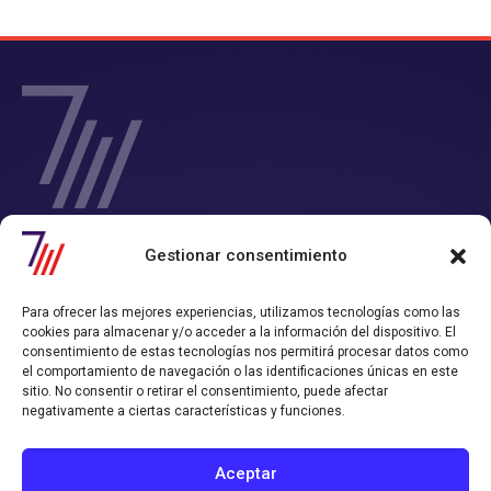
SIETE Y MEDIA - Agencia de Marketing Digital en
Gestionar consentimiento
Chile
Contamos con un completo servicio de Marketing Digital en Chile con
Para ofrecer las mejores experiencias, utilizamos tecnologías como las
el que consigues tiempo y rentabilidad.
cookies para almacenar y/o acceder a la información del dispositivo. El
Nos convertimos en tu departamento de Marketing Online, y
consentimiento de estas tecnologías nos permitirá procesar datos como
trabajamos alineados con los objetivos de ventas que hayas definido.
el comportamiento de navegación o las identificaciones únicas en este
sitio. No consentir o retirar el consentimiento, puede afectar
Política de Privacidad
Política de Cookies
negativamente a ciertas características y funciones.
CONTACTO AGENCIA
Aceptar