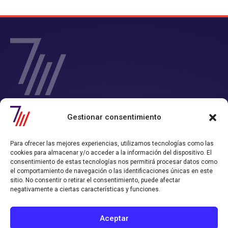
SIETE Y MEDIA - Agencia de Marketing Digital en
Gestionar consentimiento
Chile
Contamos con un completo servicio de Marketing Digital en Chile con
Para ofrecer las mejores experiencias, utilizamos tecnologías como las
el que consigues tiempo y rentabilidad.
cookies para almacenar y/o acceder a la información del dispositivo. El
Nos convertimos en tu departamento de Marketing Online, y
consentimiento de estas tecnologías nos permitirá procesar datos como
trabajamos alineados con los objetivos de ventas que hayas definido.
el comportamiento de navegación o las identificaciones únicas en este
sitio. No consentir o retirar el consentimiento, puede afectar
Política de Privacidad
Política de Cookies
negativamente a ciertas características y funciones.
CONTACTO AGENCIA
Aceptar