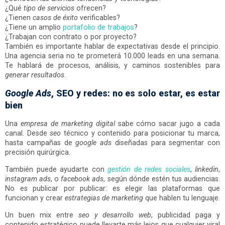
¿Qué
tipo de servicios
ofrecen?
¿Tienen
casos de éxito
verificables?
¿Tiene un amplio
portafolio de trabajos
?
¿Trabajan con contrato o por proyecto?
También es importante hablar de expectativas desde el principio.
Una agencia seria no te prometerá 10.000 leads en una semana.
Te hablará de procesos, análisis, y caminos sostenibles para
generar resultados
.
Google Ads
, SEO y redes: no es solo estar, es estar
bien
Una
empresa de marketing digital
sabe cómo sacar jugo a cada
canal. Desde
seo
técnico y contenido para posicionar tu marca,
hasta campañas de
google ads
diseñadas para segmentar con
precisión quirúrgica.
También puede ayudarte con
gestión de redes sociales
,
linkedin
,
instagram ads
, o
facebook ads
, según dónde estén tus audiencias.
No es publicar por publicar: es elegir las plataformas que
funcionan y crear
estrategias de marketing
que hablen tu lenguaje.
Un buen mix entre
seo y desarrollo web
, publicidad paga y
contenido estratégico puede llevarte más lejos que cualquier viral