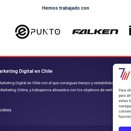
Hemos trabajado con
keting Digital en Chile
keting Digital en Chile con el que consigues tiempo y rentabilidad.
arketing Online, y trabajamos alineados con los objetivos de ventas
Para of
S
para al
estas t
navegac
Cookies
consent
funcion