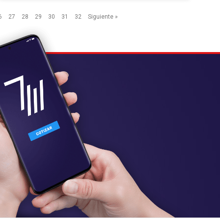
6
27
28
29
30
31
32
Siguiente »