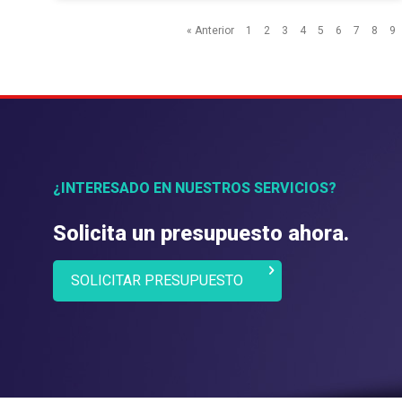
« Anterior
1
2
3
4
5
6
7
8
9
¿INTERESADO EN NUESTROS SERVICIOS?
Solicita un presupuesto ahora.
SOLICITAR PRESUPUESTO