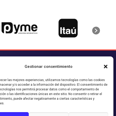
CONTACTO AGENCIA
Gestionar consentimiento
contacto@sieteymedia.cl
recer las mejores experiencias, utilizamos tecnologías como las cookies
íguenos en nuestras redes!
macenar y/o acceder a la información del dispositivo. El consentimiento de
ecnologías nos permitirá procesar datos como el comportamiento de
ión o las identificaciones únicas en este sitio. No consentir o retirar el
imiento, puede afectar negativamente a ciertas características y
es.