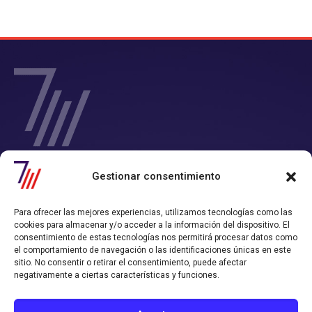
SIETE Y MEDIA - Agencia de Marketing Digital en
Gestionar consentimiento
Chile
Contamos con un completo servicio de Marketing Digital en Chile con
Para ofrecer las mejores experiencias, utilizamos tecnologías como las
el que consigues tiempo y rentabilidad.
cookies para almacenar y/o acceder a la información del dispositivo. El
Nos convertimos en tu departamento de Marketing Online, y
consentimiento de estas tecnologías nos permitirá procesar datos como
trabajamos alineados con los objetivos de ventas que hayas definido.
el comportamiento de navegación o las identificaciones únicas en este
sitio. No consentir o retirar el consentimiento, puede afectar
Política de Privacidad
Política de Cookies
negativamente a ciertas características y funciones.
CONTACTO AGENCIA