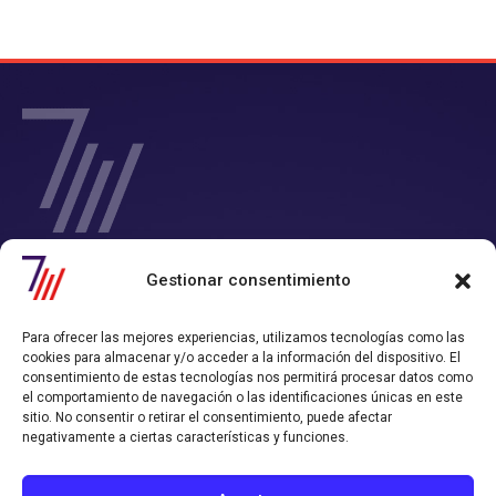
SIETE Y MEDIA - Agencia de Marketing Digital en
Gestionar consentimiento
Chile
Contamos con un completo servicio de Marketing Digital en Chile con
Para ofrecer las mejores experiencias, utilizamos tecnologías como las
el que consigues tiempo y rentabilidad.
cookies para almacenar y/o acceder a la información del dispositivo. El
Nos convertimos en tu departamento de Marketing Online, y
consentimiento de estas tecnologías nos permitirá procesar datos como
trabajamos alineados con los objetivos de ventas que hayas definido.
el comportamiento de navegación o las identificaciones únicas en este
sitio. No consentir o retirar el consentimiento, puede afectar
Política de Privacidad
Política de Cookies
negativamente a ciertas características y funciones.
CONTACTO AGENCIA